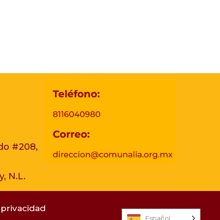
do #208,
, N.L.
 privacidad
Español