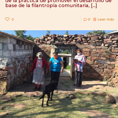
de la práctica de promover el desarrollo de
base de la filantropía comunitaria,
[…]
0
0
Leer más